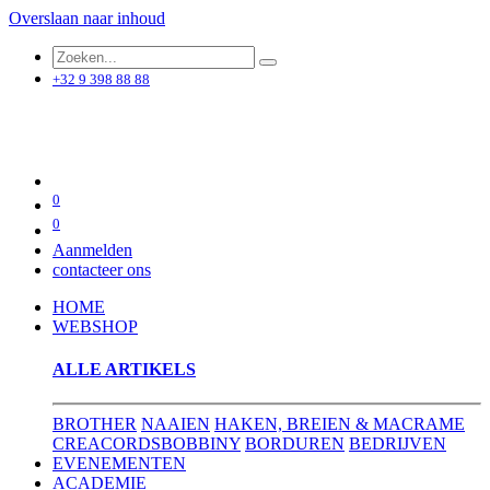
Overslaan naar inhoud
+32 9 398 88 88
0
0
Aanmelden
contacteer ons
HOME
WEBSHOP
ALLE ARTIKELS
BROTHER
NAAIEN
HAKEN, BREIEN & MACRAME
CREACORDS
BOBBINY
BORDUREN
BEDRIJVEN
EVENEMENTEN
ACADEMIE