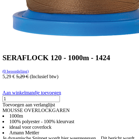
SERAFLOCK 120 - 1000m - 1424
(0 beoordeling)
5,29
€
5,29
€
(Inclusief btw)
Aan winkelmandje toevoegen
Toevoegen aan verlanglijst
MOUSSE OVERLOCKGAREN
1000m
100% polyester - 100% kleurvast
ideaal voor coverlock
Amann Mettler
Je dynamische Snippet wordt hier weergegeven... Dit bericht wordt