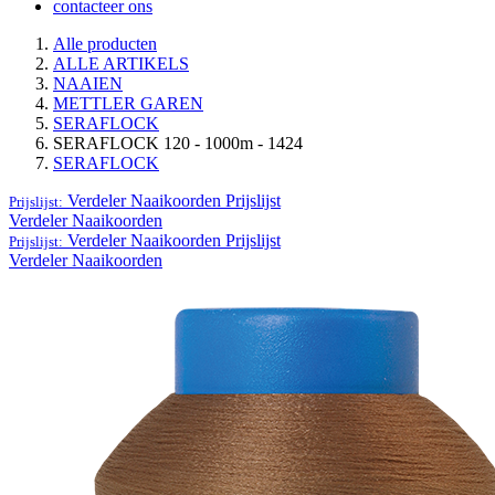
contacteer ons
Alle producten
ALLE ARTIKELS
NAAIEN
METTLER GAREN
SERAFLOCK
SERAFLOCK 120 - 1000m - 1424
SERAFLOCK
Verdeler Naaikoorden
Prijslijst
Prijslijst:
Verdeler Naaikoorden
Verdeler Naaikoorden
Prijslijst
Prijslijst:
Verdeler Naaikoorden