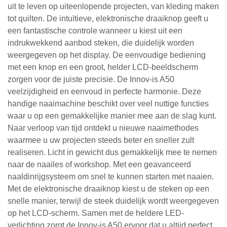
uit te leven op uiteenlopende projecten, van kleding maken
tot quilten. De intuïtieve, elektronische draaiknop geeft u
een fantastische controle wanneer u kiest uit een
indrukwekkend aanbod steken, die duidelijk worden
weergegeven op het display. De eenvoudige bediening
met een knop en een groot, helder LCD-beeldscherm
zorgen voor de juiste precisie. De Innov-is A50
veelzijdigheid en eenvoud in perfecte harmonie. Deze
handige naaimachine beschikt over veel nuttige functies
waar u op een gemakkelijke manier mee aan de slag kunt.
Naar verloop van tijd ontdekt u nieuwe naaimethodes
waarmee u uw projecten steeds beter en sneller zult
realiseren. Licht in gewicht dus gemakkelijk mee te nemen
naar de naailes of workshop. Met een geavanceerd
naaldinrijgsysteem om snel te kunnen starten met naaien.
Met de elektronische draaiknop kiest u de steken op een
snelle manier, terwijl de steek duidelijk wordt weergegeven
op het LCD-scherm. Samen met de heldere LED-
verlichting zorgt de Innov-is A50 ervoor dat u altijd perfect