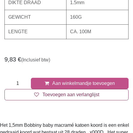
DIKTE DRAAD
1.5mm
GEWICHT
160G
LENGTE
CA. 100M
9,83
€
(Inclusief btw)
Aan winkelmandje toevoegen
Toevoegen aan verlanglijst
Het 1,5mm Bobbiny baby macramé katoen koord is een enkel
gedraaid koord wat bestaat uit 28 draden._x000D_ Het super